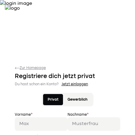
Zur Homepage
Registriere dich jetzt
privat
Du hast schon ein Konto?
Jetzt einloggen
Privat
Gewerblich
Vorname
*
Nachname
*