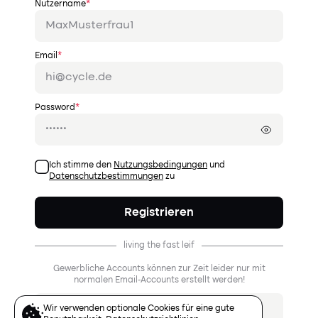
Nutzername
*
Email
*
Password
*
Ich stimme den
Nutzungsbedingungen
und
Datenschutzbestimmungen
zu
Registrieren
living the fast leif
Gewerbliche Accounts können zur Zeit leider nur mit
normalen Email-Accounts erstellt werden!
Mit Google registrieren
Wir verwenden optionale Cookies für eine gute