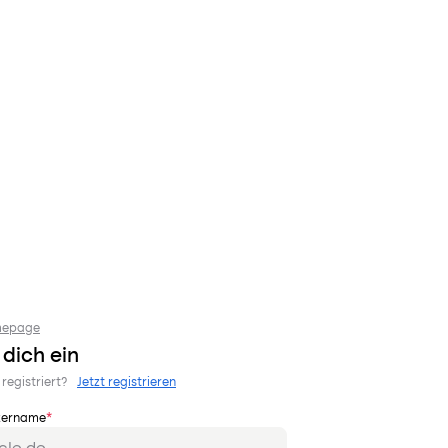
mepage
dich ein
registriert?
Jetzt registrieren
zername
*