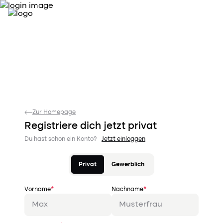
Zur Homepage
Registriere dich jetzt
privat
Du hast schon ein Konto?
Jetzt einloggen
Privat
Gewerblich
Vorname
*
Nachname
*