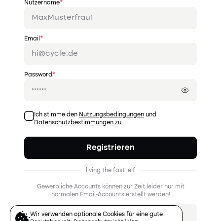
Nutzername
*
Email
*
Password
*
Ich stimme den
Nutzungsbedingungen
und
Datenschutzbestimmungen
zu
Registrieren
living the fast leif
Gewerbliche Accounts können zur Zeit leider nur mit
normalen Email-Accounts erstellt werden!
Mit Google registrieren
Wir verwenden optionale Cookies für eine gute